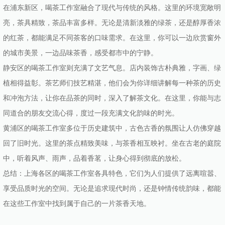
在浦东新区，喝茶工作室融合了现代与传统的风格。这里的环境宽敞明
亮，茶具精致，茶品丰富多样。无论是清新淡雅的绿茶，还是醇厚香浓
的红茶，都能满足不同茶客的口味需求。在这里，你可以一边欣赏窗外
的城市美景，一边品味茶香，感受都市中的宁静。
静安区的喝茶工作室则充满了文艺气息。店内装饰古朴典雅，字画、绿
植相得益彰。茶艺师们技艺精湛，他们会为你详细讲解每一种茶的历史
和冲泡方法，让你在品茶的同时，深入了解茶文化。在这里，你能与志
同道合的朋友交流心得，度过一段充满文化韵味的时光。
黄浦区的喝茶工作室多位于历史建筑中，古色古香的氛围让人仿佛穿越
回了旧时光。这里的茶点精致美味，与茶香相互映衬。坐在古老的庭院
中，听着风声、雨声，品着香茗，让身心得到彻底的放松。
总结：上海各区的喝茶工作室各具特色，它们为人们提供了远离喧嚣、
享受品质时光的空间。无论是追求现代时尚，还是钟情传统韵味，都能
在这些工作室中找到属于自己的一片茶香天地。